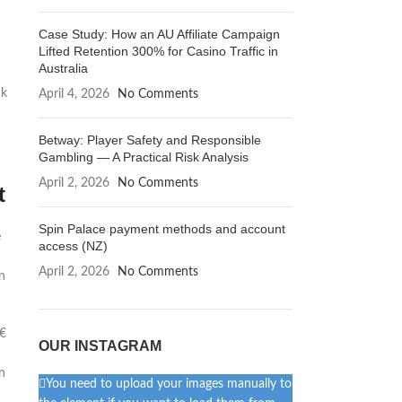
Case Study: How an AU Affiliate Campaign
Lifted Retention 300% for Casino Traffic in
Australia
ik
April 4, 2026
No Comments
Betway: Player Safety and Responsible
Gambling — A Practical Risk Analysis
April 2, 2026
No Comments
t
Spin Palace payment methods and account
e
access (NZ)
April 2, 2026
No Comments
n
 €
OUR INSTAGRAM
n
You need to upload your images manually to