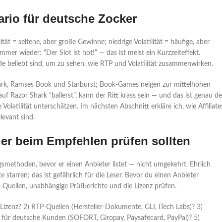
nario für deutsche Zocker
ität = seltene, aber große Gewinne; niedrige Volatilität = häufige, aber
immer wieder: “Der Slot ist hot!” — das ist meist ein Kurzzeiteffekt.
ande beliebt sind, um zu sehen, wie RTP und Volatilität zusammenwirken.
hark, Ramses Book und Starburst; Book-Games neigen zur mittelhohen
auf Razor Shark “ballerst”, kann der Ritt krass sein — und das ist genau de
 Volatilität unterschätzen. Im nächsten Abschnitt erkläre ich, wie Affiliate
levant sind.
her beim Empfehlen prüfen sollten
ngsmethoden, bevor er einen Anbieter listet — nicht umgekehrt. Ehrlich
 starren; das ist gefährlich für die Leser. Bevor du einen Anbieter
TP-Quellen, unabhängige Prüfberichte und die Lizenz prüfen.
izenz? 2) RTP-Quellen (Hersteller-Dokumente, GLI, iTech Labs)? 3)
l für deutsche Kunden (SOFORT, Giropay, Paysafecard, PayPal)? 5)