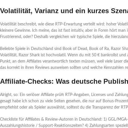
Volatilität, Varianz und ein kurzes Sze
Volatilität beschreibt, wie diese RTP-Erwartung verteilt wird: hoher Volatil
kleinere Gewinne. Ich meine, das ist fast intuitiv, aber in Foren hört man 
Frustrierend, oder? Deshalb vergleichen wir typische Spiele, die hierzul
Beliebte Spiele in Deutschland sind Book of Dead, Book of Ra, Razor S
Volatilität, Razor Shark ist hochvolatil. Wenn du mit 50 € bankrollst und 
Punkt, an dem Affiliates verantwortlich texten müssen, weil viele Leser die
das korrekt in ihren Reviews ausweisen sollten und welche Kennzahlen re
Affiliate-Checks: Was deutsche Publis
Alright, so: Ein seriöser Affiliate prüft RTP-Angaben, Licenses und Zahlu
gesagt habe ich schon zu viele Seiten gesehen, die nur auf Bonus-Prozente
empfiehlst oder als Spieler auswählst, solltest du die Transparenz der R
Checkliste für Affiliates & Review-Autoren in Deutschland: 1) GGL/MGA-L
Auszahlungshistorie / Support-Reaktionszeiten? 4) Zahlungsarten speziel