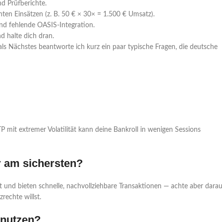
nd Prüfberichte.
ten Einsätzen (z. B. 50 € × 30× = 1.500 € Umsatz).
nd fehlende OASIS‑Integration.
nd halte dich dran.
als Nächstes beantworte ich kurz ein paar typische Fragen, die deutsche
RTP mit extremer Volatilität kann deine Bankroll in wenigen Sessions
r am sichersten?
 und bieten schnelle, nachvollziehbare Transaktionen — achte aber darau
echte willst.
 nutzen?