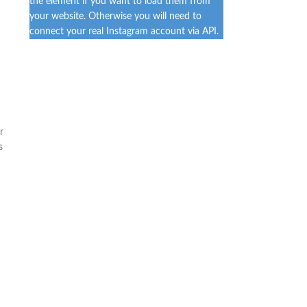
the element if you want to load them from
your website. Otherwise you will need to
connect your real Instagram account via API.
r
s