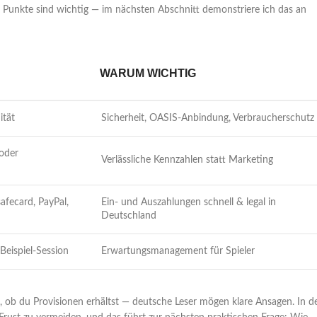
 Punkte sind wichtig — im nächsten Abschnitt demonstriere ich das an
WARUM WICHTIG
ität
Sicherheit, OASIS-Anbindung, Verbraucherschutz
 oder
Verlässliche Kennzahlen statt Marketing
afecard, PayPal,
Ein- und Auszahlungen schnell & legal in
Deutschland
Beispiel-Session
Erwartungsmanagement für Spieler
n, ob du Provisionen erhältst — deutsche Leser mögen klare Ansagen. In d