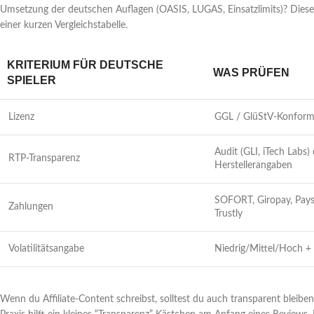
Umsetzung der deutschen Auflagen (OASIS, LUGAS, Einsatzlimits)? Diese
einer kurzen Vergleichstabelle.
KRITERIUM FÜR DEUTSCHE
WAS PRÜFEN
SPIELER
Lizenz
GGL / GlüStV-Konform
Audit (GLI, iTech Labs)
RTP-Transparenz
Herstellerangaben
SOFORT, Giropay, Pays
Zahlungen
Trustly
Volatilitätsangabe
Niedrig/Mittel/Hoch + 
Wenn du Affiliate-Content schreibst, solltest du auch transparent bleibe