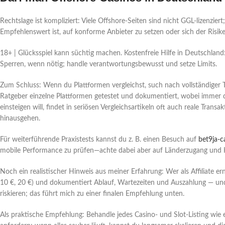
Rechtslage ist kompliziert: Viele Offshore-Seiten sind nicht GGL-lizenzier
Empfehlenswert ist, auf konforme Anbieter zu setzen oder sich der Risik
18+ | Glücksspiel kann süchtig machen. Kostenfreie Hilfe in Deutschlan
Sperren, wenn nötig; handle verantwortungsbewusst und setze Limits.
Zum Schluss: Wenn du Plattformen vergleichst, such nach vollständiger 
Ratgeber einzelne Plattformen getestet und dokumentiert, wobei immer der 
einsteigen will, findet in seriösen Vergleichsartikeln oft auch reale Tran
hinausgehen.
Für weiterführende Praxistests kannst du z. B. einen Besuch auf
bet9ja-
mobile Performance zu prüfen—achte dabei aber auf Länderzugang und K
Noch ein realistischer Hinweis aus meiner Erfahrung: Wer als Affiliate er
10 €, 20 €) und dokumentiert Ablauf, Wartezeiten und Auszahlung — und 
riskieren; das führt mich zu einer finalen Empfehlung unten.
Als praktische Empfehlung: Behandle jedes Casino- und Slot-Listing wie e