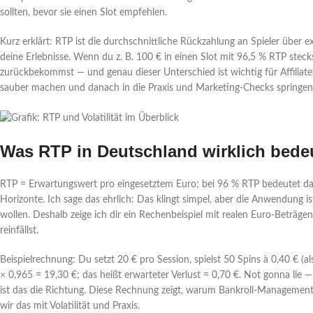
sollten, bevor sie einen Slot empfehlen.
Kurz erklärt: RTP ist die durchschnittliche Rückzahlung an Spieler über e
deine Erlebnisse. Wenn du z. B. 100 € in einen Slot mit 96,5 % RTP steck
zurückbekommst — und genau dieser Unterschied ist wichtig für Affiliat
sauber machen und danach in die Praxis und Marketing-Checks springen
Was RTP in Deutschland wirklich bedeu
RTP = Erwartungswert pro eingesetztem Euro; bei 96 % RTP bedeutet das
Horizonte. Ich sage das ehrlich: Das klingt simpel, aber die Anwendung ist
wollen. Deshalb zeige ich dir ein Rechenbeispiel mit realen Euro-Beträgen
reinfällst.
Beispielrechnung: Du setzt 20 € pro Session, spielst 50 Spins à 0,40 € (
× 0,965 = 19,30 €; das heißt erwarteter Verlust = 0,70 €. Not gonna lie — 
ist das die Richtung. Diese Rechnung zeigt, warum Bankroll-Management f
wir das mit Volatilität und Praxis.