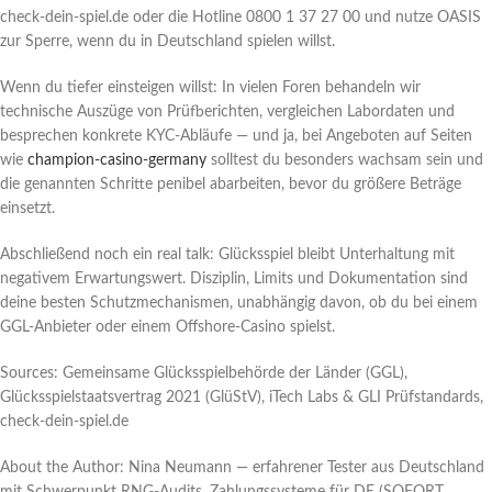
check-dein-spiel.de oder die Hotline 0800 1 37 27 00 und nutze OASIS
zur Sperre, wenn du in Deutschland spielen willst.
Wenn du tiefer einsteigen willst: In vielen Foren behandeln wir
technische Auszüge von Prüfberichten, vergleichen Labordaten und
besprechen konkrete KYC‑Abläufe — und ja, bei Angeboten auf Seiten
wie
champion-casino-germany
solltest du besonders wachsam sein und
die genannten Schritte penibel abarbeiten, bevor du größere Beträge
einsetzt.
Abschließend noch ein real talk: Glücksspiel bleibt Unterhaltung mit
negativem Erwartungswert. Disziplin, Limits und Dokumentation sind
deine besten Schutzmechanismen, unabhängig davon, ob du bei einem
GGL-Anbieter oder einem Offshore-Casino spielst.
Sources: Gemeinsame Glücksspielbehörde der Länder (GGL),
Glücksspielstaatsvertrag 2021 (GlüStV), iTech Labs & GLI Prüfstandards,
check-dein-spiel.de
About the Author: Nina Neumann — erfahrener Tester aus Deutschland
mit Schwerpunkt RNG-Audits, Zahlungssysteme für DE (SOFORT,