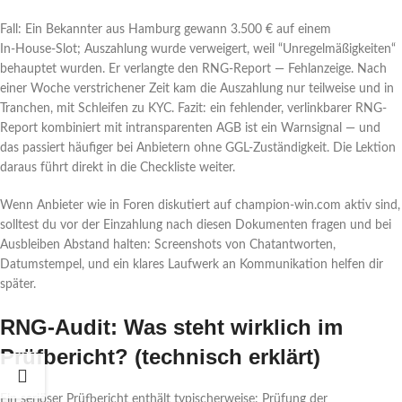
Fall: Ein Bekannter aus Hamburg gewann 3.500 € auf einem
In‑House‑Slot; Auszahlung wurde verweigert, weil “Unregelmäßigkeiten“
behauptet wurden. Er verlangte den RNG-Report — Fehlanzeige. Nach
einer Woche verstrichener Zeit kam die Auszahlung nur teilweise und in
Tranchen, mit Schleifen zu KYC. Fazit: ein fehlender, verlinkbarer RNG-
Report kombiniert mit intransparenten AGB ist ein Warnsignal — und
das passiert häufiger bei Anbietern ohne GGL-Zuständigkeit. Die Lektion
daraus führt direkt in die Checkliste weiter.
Wenn Anbieter wie in Foren diskutiert auf champion-win.com aktiv sind,
solltest du vor der Einzahlung nach diesen Dokumenten fragen und bei
Ausbleiben Abstand halten: Screenshots von Chatantworten,
Datumstempel, und ein klares Laufwerk an Kommunikation helfen dir
später.
RNG-Audit: Was steht wirklich im
Prüfbericht? (technisch erklärt)
Ein seriöser Prüfbericht enthält typischerweise: Prüfung der