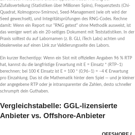
Zufallsverteilung (Statistiken über Millionen Spins), Frequenztests (Chi-
Quadrat, Kolmogorov-Smirnov), Seed-Management (wie oft wird der
Seed gewechselt), und Integritätsprüfungen des RNG-Codes. Rechne
damit: Wenn ein Report nur “RNG getest“ ohne Methodik ausweist, ist
das weniger wert als ein 20‑seitiges Dokument mit Teststatistiken. In der
Praxis solltest du auf Labornamen (z. B. GLI, iTech Labs) achten und
idealerweise auf einen Link zur Validierungsseite des Labors.
Ein kurzer Rechentipp: Wenn ein Slot mit offiziellen Angaben 96 % RTP
hat, kannst du die langfristige Erwartung mit E = Einsatz * (RTP−1)
berechnen; bei 100 € Einsatz ist E = 100 * (0,96−1) = −4 € Erwartung
pro Einzahlung. Das ist die Mathematik hinter dem Spiel — und je kleiner
der angegebene RTP oder je intransparenter die Zahlen, desto schneller
schrumpft dein Guthaben.
Vergleichstabelle: GGL-lizensierte
Anbieter vs. Offshore-Anbieter
OFFSHORE /