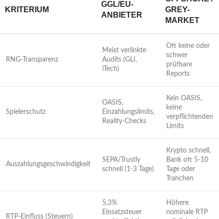
GGL/EU-
KRITERIUM
GREY-
ANBIETER
MARKET
Oft keine oder
Meist verlinkte
schwer
RNG-Transparenz
Audits (GLI,
prüfbare
iTech)
Reports
Kein OASIS,
OASIS,
keine
Spielerschutz
Einzahlungslimits,
verpflichtenden
Reality-Checks
Limits
Krypto schnell,
SEPA/Trustly
Bank oft 5-10
Auszahlungsgeschwindigkeit
schnell (1-3 Tage)
Tage oder
Tranchen
5,3%
Höhere
Einsatzsteuer
nominale RTP
RTP-Einfluss (Steuern)