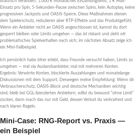
drastisch verändert: 1.000 € monatliches Einzahlungslimit, 1 € Max-
Einsatz pro Spin, 5-Sekunden-Pause zwischen Spins, kein Autoplay, keine
progressiven Jackpots und OASIS-Sperre. Diese Maßnahmen dienen
dem Spielerschutz, reduzieren aber RTP-Effekte und das Produktgefühl.
Wenn ein Anbieter nicht an OASIS angeschlossen ist, kannst du dort
gesperrt bleiben oder Limits umgehen — das ist riskant und zieht oft
problematisches Spielverhalten nach sich; im nächsten Absatz zeige ich
ein Mini-Fallbeispiel.
Ich persönlich habe öfter erlebt, dass Freunde versucht haben, Limits zu
umgehen — mal via Auslandsanbieter, mal mit mehreren Konten.
Ergebnis: Verwirrte Konten, blockierte Auszahlungen und monatelange
Diskussionen mit dem Support. Deswegen meine Empfehlung: Wenn dir
Verbraucherschutz, OASIS-Block und deutsche Mechaniken wichtig
sind, bleib bei GGL-lizenzierten Anbietern; willst du bewusst “ohne Limit“
zocken, dann mach das nur mit Geld, dessen Verlust du verkraftest und
nach klaren Regeln.
Mini-Case: RNG-Report vs. Praxis —
ein Beispiel