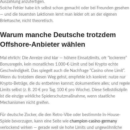
Auszahlung anzufertigen.
Solche Fehler habe ich selbst schon gemacht oder bei Freunden gesehen
— und die teuersten Lektionen lernt man leider oft an der eigenen
Brieftasche, nicht theoretisch.
Warum manche Deutsche trotzdem
Offshore-Anbieter wählen
Mal ehrlich: Die Anreize sind klar — höhere Einsatzlimits, oft “lockerere”
Bonusregeln, kein monatliches 1.000‑€-Limit und bei Krypto echte
Geschwindigkeit. Das spiegelt auch die Nachfrage “Casino ohne Limit”.
Wenn du trotzdem diesen Weg gehst, empfehle ich konkret: nutze nur
Krypto‑Beträge, die du entbehren kannst; dokumentiere alles; und regele
Limits selbst (z. B. 20 € pro Tag, 100 € pro Woche). Diese Selbstdisziplin
ist die einzige wirkliche Spielerschutzmaßnahme, wenn staatliche
Mechanismen nicht greifen.
Für deutsche Zocker, die den Retro-Vibe oder bestimmte In‑House-
Spiele bevorzugen, kann eine Seite wie
champion-casino-germany
verlockend wirken — gerade weil sie hohe Limits und ungewöhnliche