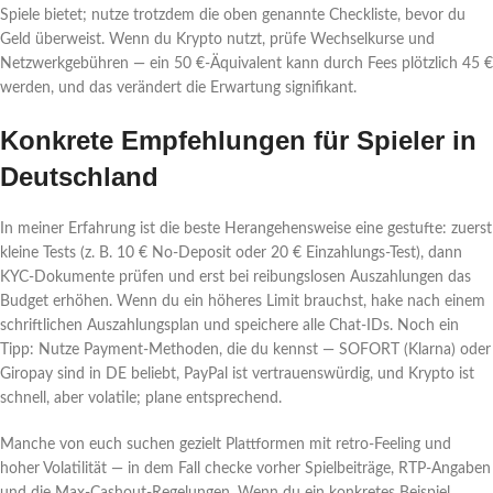
Spiele bietet; nutze trotzdem die oben genannte Checkliste, bevor du
Geld überweist. Wenn du Krypto nutzt, prüfe Wechselkurse und
Netzwerkgebühren — ein 50 €-Äquivalent kann durch Fees plötzlich 45 €
werden, und das verändert die Erwartung signifikant.
Konkrete Empfehlungen für Spieler in
Deutschland
In meiner Erfahrung ist die beste Herangehensweise eine gestufte: zuerst
kleine Tests (z. B. 10 € No-Deposit oder 20 € Einzahlungs-Test), dann
KYC‑Dokumente prüfen und erst bei reibungslosen Auszahlungen das
Budget erhöhen. Wenn du ein höheres Limit brauchst, hake nach einem
schriftlichen Auszahlungsplan und speichere alle Chat‑IDs. Noch ein
Tipp: Nutze Payment-Methoden, die du kennst — SOFORT (Klarna) oder
Giropay sind in DE beliebt, PayPal ist vertrauenswürdig, und Krypto ist
schnell, aber volatile; plane entsprechend.
Manche von euch suchen gezielt Plattformen mit retro-Feeling und
hoher Volatilität — in dem Fall checke vorher Spielbeiträge, RTP-Angaben
und die Max-Cashout-Regelungen. Wenn du ein konkretes Beispiel