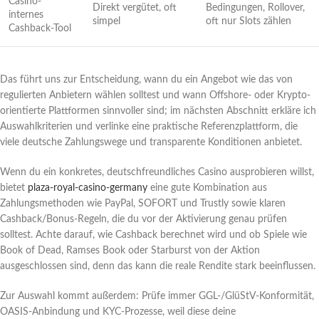
Casino-
Direkt vergütet, oft
Bedingungen, Rollover,
internes
simpel
oft nur Slots zählen
Cashback-Tool
Das führt uns zur Entscheidung, wann du ein Angebot wie das von
regulierten Anbietern wählen solltest und wann Offshore- oder Krypto-
orientierte Plattformen sinnvoller sind; im nächsten Abschnitt erkläre ich
Auswahlkriterien und verlinke eine praktische Referenzplattform, die
viele deutsche Zahlungswege und transparente Konditionen anbietet.
Wenn du ein konkretes, deutschfreundliches Casino ausprobieren willst,
bietet
plaza-royal-casino-germany
eine gute Kombination aus
Zahlungsmethoden wie PayPal, SOFORT und Trustly sowie klaren
Cashback/Bonus-Regeln, die du vor der Aktivierung genau prüfen
solltest. Achte darauf, wie Cashback berechnet wird und ob Spiele wie
Book of Dead, Ramses Book oder Starburst von der Aktion
ausgeschlossen sind, denn das kann die reale Rendite stark beeinflussen.
Zur Auswahl kommt außerdem: Prüfe immer GGL-/GlüStV-Konformität,
OASIS-Anbindung und KYC-Prozesse, weil diese deine