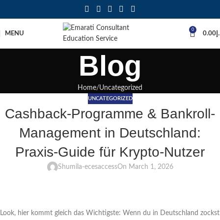
0
MENU
0.00
إ
Blog
Home
Uncategorized
UNCATEGORIZED
Cashback-Programme & Bankroll-
Management in Deutschland:
Praxis-Guide für Krypto-Nutzer
Shumila-ecesaccess
On March 1, 2026
Look, hier kommt gleich das Wichtigste: Wenn du in Deutschland zockst