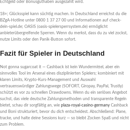
Echtgeld oder Bonusguthaben ausgezahlt wird.
18+; Glücksspiel kann süchtig machen. In Deutschland erreichst du die
BZgA-Hotline unter 0800 1 37 27 00 und Informationen auf check-
dein-spiel.de; OASIS (oasis-spielersperrsystem.de) ermöglicht
anbieterübergreifende Sperren. Wenn du merkst, dass du zu viel zockst,
nutze Limits oder den Panik-Button sofort.
Fazit für Spieler in Deutschland
Not gonna sugarcoat it — Cashback ist kein Wundermittel, aber ein
sinnvolles Tool im Arsenal eines disziplinierten Spielers; kombiniert mit
klaren Limits, Krypto-Kurs-Management und Auswahl
vertrauenswürdiger Zahlungswege (SOFORT, Giropay, PayPal, Trustly)
schützt es vor zu schnellen Drawdowns. Wenn du ein seriöses Angebot
suchst, das viele deutsche Zahlungsmethoden und transparente Regeln
bietet, schau dir sorgfältig an, wie
plaza-royal-casino-germany
Cashback
und Boni strukturiert, bevor du dich entscheidest. Abschließend: Plane,
tracke, und halte deine Sessions kurz — so bleibt Zocken Spaß und nicht
zum Problem.